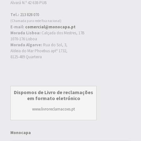
Alvará N.º 42 638-PUB
Tel.:
213 828 070
(Chamada para rede fixa nacional)
E-mail:
comercial@monocapa.pt
Morada Lisboa:
Calçada dos Mestres, 17B
1070-176 Lisboa
Morada Algarve:
Rua do Sol, 3,
Aldeia do Mar Phoebus aptº 1732,
8125-489 Quarteira
Dispomos de Livro de reclamações
em formato eletrónico
www.livroreclamacoes.pt
Monocapa