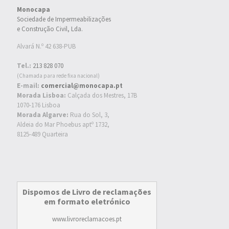
Monocapa
Sociedade de Impermeabilizações
e Construção Civil, Lda.
Alvará N.º 42 638-PUB
Tel.:
213 828 070
(Chamada para rede fixa nacional)
E-mail:
comercial@monocapa.pt
Morada Lisboa:
Calçada dos Mestres, 17B
1070-176 Lisboa
Morada Algarve:
Rua do Sol, 3,
Aldeia do Mar Phoebus aptº 1732,
8125-489 Quarteira
Dispomos de Livro de reclamações
em formato eletrónico
www.livroreclamacoes.pt