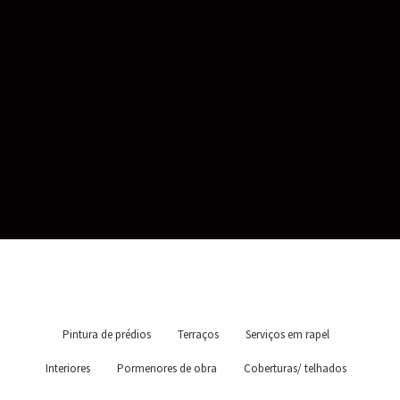
Pintura de prédios
Terraços
Serviços em rapel
Interiores
Pormenores de obra
Coberturas/ telhados